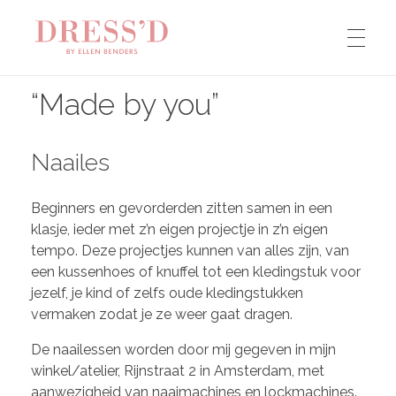
OVER MIJ
Ellen Benders Modeontwerper
Modeontwerper met liefde voor ambacht, mooie stoffen, kleur en detail.
“Made by you”
Naailes
MAATWERK
Beginners en gevorderden zitten samen in een
klasje, ieder met z’n eigen projectje in z’n eigen
TROUWJURKEN
tempo. Deze projectjes kunnen van alles zijn, van
een kussenhoes of knuffel tot een kledingstuk voor
jezelf, je kind of zelfs oude kledingstukken
NAAILES
vermaken zodat je ze weer gaat dragen.
De naailessen worden door mij gegeven in mijn
winkel/atelier, Rijnstraat 2 in Amsterdam, met
ONTWERP & STYLING
aanwezigheid van naaimachines en lockmachines.